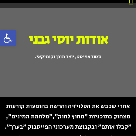
פתח סרגל
אודות יוסי גבני
סטנדאפיסט, יוצר תוכן וקומיקאי.
אחרי שכבש את הטלויזיה והרשת בהופעות קורעות
מצחוק בתוכניות "מחוץ לחוק","מלחמת המינים",
"קבלו אותם" ובקבוצת מערכוני הפייסבוק "בערך".