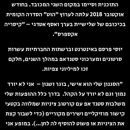
התוכנית וסיימו במקום השני המכובד. בחודש
אוקטובר 2018 עלתה לערוץ ״הוט״ הסדרה הקומית
בכיכובם של שלישיית בערך ואסף אטדגי – ״קיסריה
אקספרס״.
יוסי פרסם באינטרנט וברשתות החברתיות עשרות
סרטונים ומערכוני סטנדאפ במהלך השנים, חלקם
זכו למיליוני צפיות.
״הסגנון שלי הוא אישי, בוגר ושנון – אני לא יורד
נמוך וגם לא יורד על הקהל. בדרך כלל ההופעות שלי
משלבות סטנד אפ עם קורטוב ציניות שמלווה בקטעי
קישור מוזיקליים ושירים מקוריים (כדי לשבור קצת
את הציניות או פשוט להוסיף לה לחן…). במופע אני