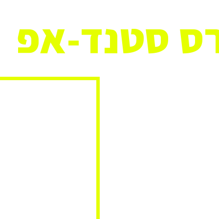
ס סטנד-אפ
צלכם בנשמה? תמיד חלמתם
–
לפתוח בפניכם את עולם
מבנה הקורס:
*10 שיעורים
ך עולם הסטנד-אפ.
הצחוקים שאנחנו עושים
*3 שעות כל שיעור
אלה?! איך מספרים סיפור טוב
*12 מקומות בלבד!
ההרשמה החלה!
 פאנצים, סטאפים,תרגול,